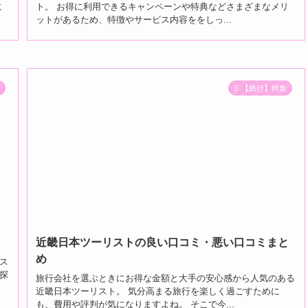
に
ト。 お得に利用できるキャンペーンや特典などさまざまなメリ
ットがあるため、特徴やサービス内容ををしっ...
R
【旅行】特集
近畿日本ツーリストの良い口コミ・悪い口コミまと
め
ス
探
旅行会社を選ぶときにお得な金額と大手の安心感から人気のある
近畿日本ツーリスト。 気分高まる旅行を楽しく過ごすために
も、費用や評判が気になりますよね。 そこで今...