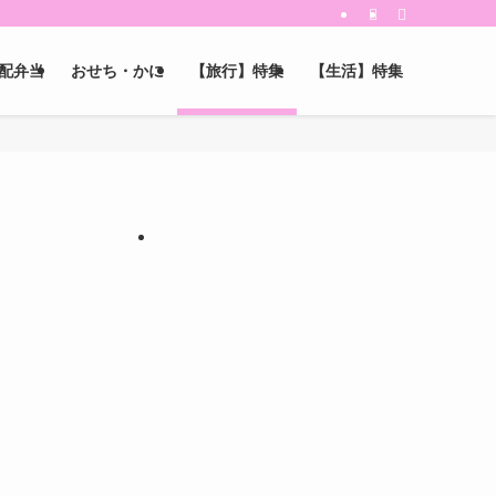
配弁当
おせち・かに
【旅行】特集
【生活】特集
【PR】
【PR】