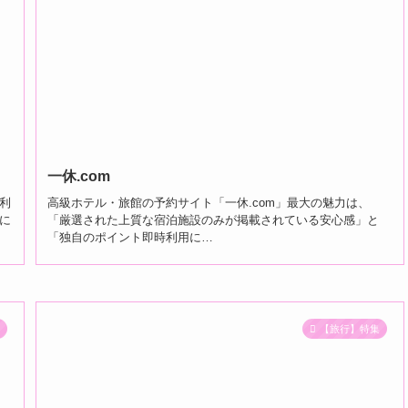
一休.com
利
高級ホテル・旅館の予約サイト「一休.com」最大の魅力は、
ずに
「厳選された上質な宿泊施設のみが掲載されている安心感」と
「独自のポイント即時利用に…
集
【旅行】特集