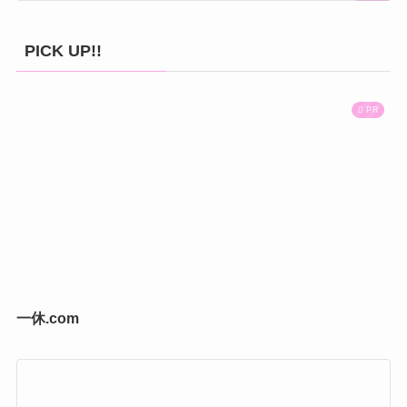
PICK UP!!
PR
一休.com