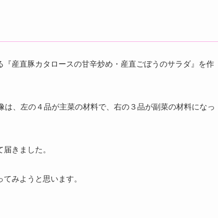
る『産直豚カタロースの甘辛炒め・産直ごぼうのサラダ』を作
画像は、左の４品が主菜の材料で、右の３品が副菜の材料になっ
て届きました。
ってみようと思います。