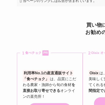
当ページのリンクには広告が含まれています。
買い物
お勧め
食べチョク
PR
Oisix
利用率No.1の産直通販サイト
Oisix
は
「食べチョク」
は、品質にこだ
美味しく
わる農家・漁師から旬の食材
を
てくれる
直接お取り寄せできる
オンライ
間指定で
ンの直売所！