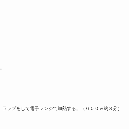
。
、ラップをして電子レンジで加熱する。（６００ｗ約３分）