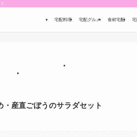
ます。
宅配料理
宅配グルメ
食材宅配
宅
【PR】
【PR】
【PR】
め・産直ごぼうのサラダセット