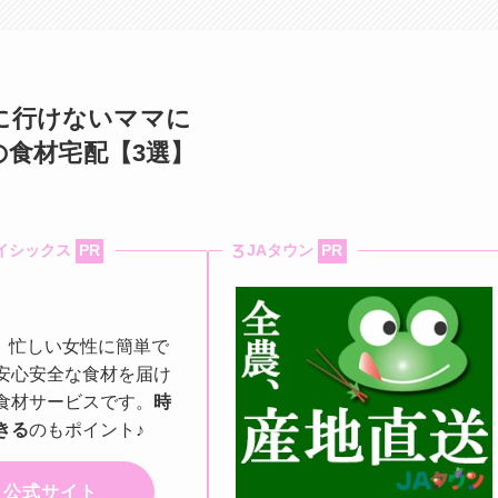
に行けないママに
の食材宅配【3選】
 オイシックス
PR
JAタウン
PR
、忙しい女性に簡単で
安心安全な食材を届け
食材サービスです。
時
きる
のもポイント♪
公式サイト