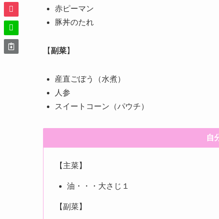
赤ピーマン
豚丼のたれ
【
副菜
】
産直ごぼう（水煮）
人参
スイートコーン（パウチ）
自
【主菜】
油・・・大さじ１
【副菜】