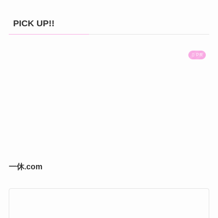
PICK UP!!
PR
一休.com