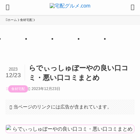
ホーム
食材宅配
【PR
【PR
【PR
【PR
【PR
】
】
】
】
】
らでぃっしゅぼーやの良い口コ
2023
12/23
ミ・悪い口コミまとめ
2023年12月23日
食材宅配
当ページのリンクには広告が含まれています。