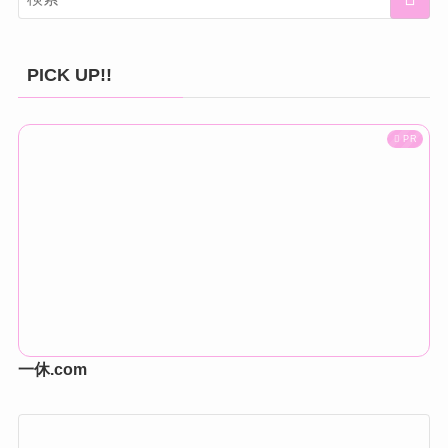
PICK UP!!
PR
一休.com