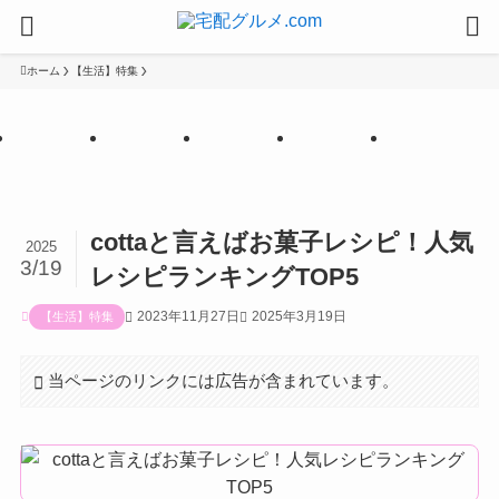
ホーム
【生活】特集
【PR
【PR
【PR
【PR
【PR
】
】
】
】
】
cottaと言えばお菓子レシピ！人気
2025
3/19
レシピランキングTOP5
2023年11月27日
2025年3月19日
【生活】特集
当ページのリンクには広告が含まれています。