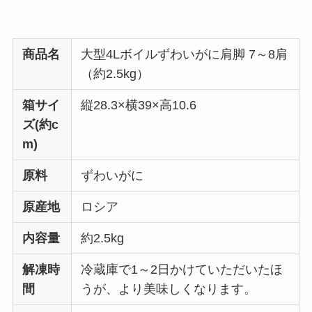
商品名
大型4Lボイルずわいがに肩脚 7～8肩
（約2.5kg）
箱サイ
縦28.3×横39×高10.6
ズ(約c
m)
原料
ずわいがに
原産地
ロシア
内容量
約2.5kg
解凍時
冷蔵庫で1～2日かけていただいたほ
間
うが、より美味しくなります。