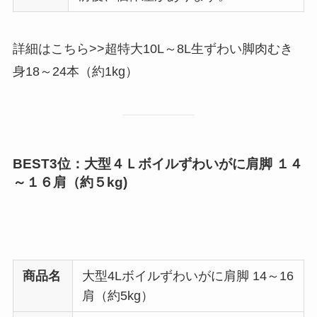
詳細はこちら>>超特大10L～8L生ずわい脚肉むき
身18～24本（約1kg）
BEST3位：大型４Ｌボイルずわいがに肩脚 １４
～１６肩（約５kg)
商品名
大型4Lボイルずわいがに肩脚 14～16
肩（約5kg）