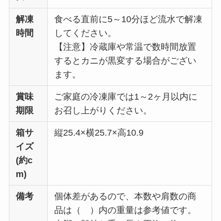
解凍
食べる直前に5～10分ほど流水で解凍
時間
してください。
【注意】冷蔵庫や常温で数時間放置
するとカニが黒変する場合がござい
ます。
賞味
ご家庭の冷凍庫では1～2ヶ月以内に
期限
お召し上がりください。
箱サ
縦25.4×横25.7×高10.9
イズ
(約c
m)
備考
個体差があるので、本数や肩数の商
品は（ ）内の重量は参考値です。