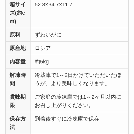
箱サイ
52.3×34.7×11.7
ズ(約c
m)
原料
ずわいがに
原産地
ロシア
内容量
約5kg
解凍時
冷蔵庫で1～2日かけていただいたほ
間
うが、より美味しくなります。
賞味期
ご家庭の冷凍庫では1～2ヶ月以内に
限
お召し上がりください。
保存方
到着後すぐに冷凍庫で保存
法