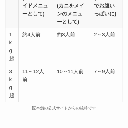
イドメニュ
(カニをメイ
でお腹い
ーとして)
ンのメニュ
っぱいに)
ーとして)
1
約4人前
約3人前
2～3人前
k
g
超
3
11～12人
10～11人前
7～9人前
k
前
g
超
匠本舗の公式サイトからの抜粋です