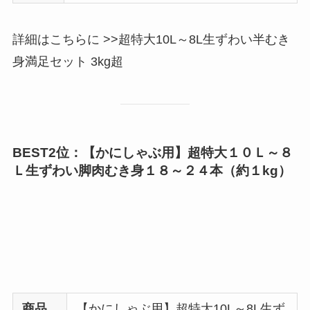
詳細はこちらに >>超特大10L～8L生ずわい半むき
身満足セット 3kg超
BEST2位：【かにしゃぶ用】超特大１０Ｌ～８
Ｌ生ずわい脚肉むき身１８～２４本（約１kg）
商品
【かにしゃぶ用】超特大10L～8L生ず