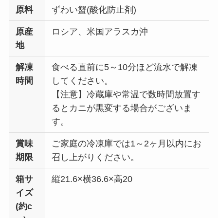
原料
ずわい蟹(酸化防止剤)
原産
ロシア、米国アラスカ沖
地
解凍
食べる直前に5～10分ほど流水で解凍
時間
してください。
【注意】冷蔵庫や常温で数時間放置す
るとカニが黒変する場合がございま
す。
賞味
ご家庭の冷凍庫では1～2ヶ月以内にお
期限
召し上がりください。
箱サ
縦21.6×横36.6×高20
イズ
(約c