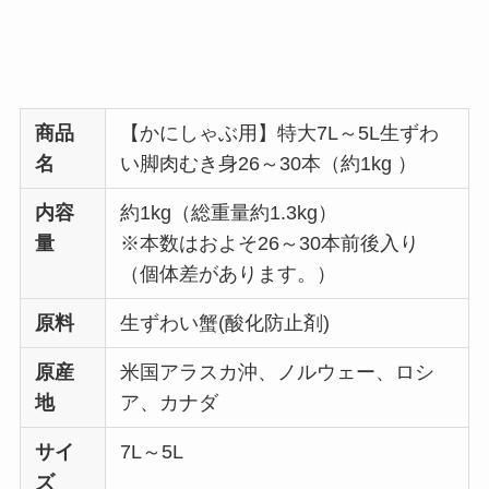
商品
【かにしゃぶ用】特大7L～5L生ずわ
名
い脚肉むき身26～30本（約1kg ）
内容
約1kg（総重量約1.3kg）
量
※本数はおよそ26～30本前後入り
（個体差があります。）
原料
生ずわい蟹(酸化防止剤)
原産
米国アラスカ沖、ノルウェー、ロシ
地
ア、カナダ
サイ
7L～5L
ズ