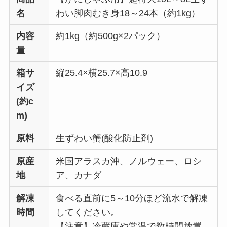
名
わい脚肉むき身18～24本（約1kg）
内容
約1kg（約500g×2パック）
量
箱サ
縦25.4×横25.7×高10.9
イズ
(約c
m)
原料
生ずわい蟹(酸化防止剤)
原産
米国アラスカ沖、ノルウェー、ロシ
地
ア、カナダ
解凍
食べる直前に5～10分ほど流水で解凍
時間
してください。
【注意】冷蔵庫や常温で数時間放置