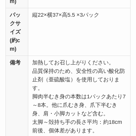
m)
パッ
縦22×横37×高5.5 ×3パック
クサ
イズ
(約c
m)
備考
加熱してお召し上がりください。
品質保持のため、安全性の高い酸化防
止剤（亜硫酸塩）を使用しておりま
す。
脚肉半むき身の本数は1パックあたり7
～8本。他に爪むき身、爪下半むき
身、肩・小脚カットなど含む。
太脚～殻持ち手の長さ平均：約18cm
前後、個体差があります。