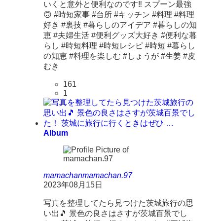
いくと意外と便利なのです‼ スプーン最強
🙃 #時短家事 #台所 #キッチン #料理 #料理
好き #裏技 #暮らしのアイデア #暮らしの知
恵 #夫婦生活 #便利グッズ大好き #便利な暮
らし #時短料理 #時短レシピ #時短 #暮らし
の知恵 #料理を楽しむ #しょうが #生姜 #皮
むき
161
1
Album
mamachan
mamachan.97
2023年08月15日
写真を整理してたら見つけた茨城旅行の思
い出🎵 景色の良さはさすが茨城百景でし