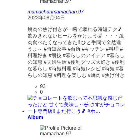
mamachan
mamachan.97
2023年08月04日
焼肉の焦げ付きが一瞬で取れる時短テク🎵
飲みきれないビールをかけよう🤣 ・・・焼
肉食べたくなってきた‼ ひと手間で全然違
うよ～ #時短家事 #台所 #キッチン #料理 #
料理好き #裏技 #暮らしのアイデア #暮らし
の知恵 #夫婦生活 #便利グッズ大好き #便利
な暮らし #時短料理 #時短レシピ #時短 #暮
らしの知恵 #料理を楽しむ #焼肉 #焦げ付き
93
0
Album