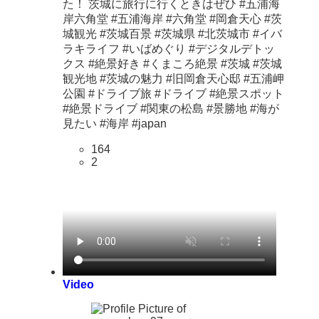
た！ 茨城に旅行に行くときはぜひ #五浦海
岸六角堂 #五浦海岸 #六角堂 #岡倉天心 #茨
城観光 #茨城百景 #茨城県 #北茨城市 #イバ
ラキライフ #いばめぐり #デジタルデトッ
クス #絶景好き #くまころ絶景 #茨城 #茨城
観光地 #茨城の魅力 #旧岡倉天心邸 #五浦岬
公園 #ドライブ旅 #ドライブ #絶景スポット
#絶景ドライブ #関東の松島 #景勝地 #海が
見たい #海岸 #japan
164
2
Video