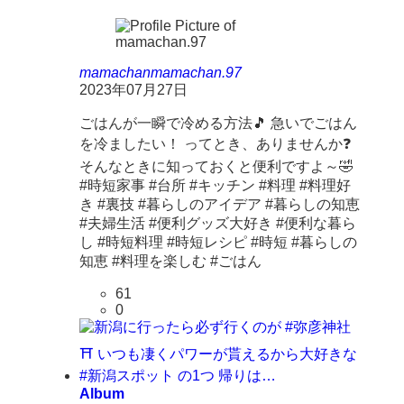
mamachan
mamachan.97
2023年07月27日
ごはんが一瞬で冷める方法🎵 急いでごはん
を冷ましたい！ ってとき、ありませんか❓
そんなときに知っておくと便利ですよ～🤣
#時短家事 #台所 #キッチン #料理 #料理好
き #裏技 #暮らしのアイデア #暮らしの知恵
#夫婦生活 #便利グッズ大好き #便利な暮ら
し #時短料理 #時短レシピ #時短 #暮らしの
知恵 #料理を楽しむ #ごはん
61
0
Album