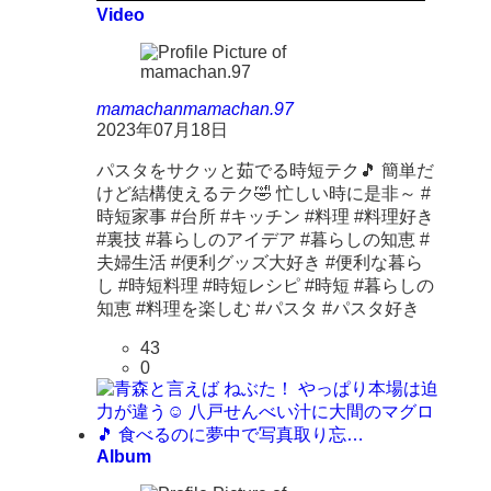
Video
mamachan
mamachan.97
2023年07月18日
パスタをサクッと茹でる時短テク🎵 簡単だ
けど結構使えるテク🤣 忙しい時に是非～ #
時短家事 #台所 #キッチン #料理 #料理好き
#裏技 #暮らしのアイデア #暮らしの知恵 #
夫婦生活 #便利グッズ大好き #便利な暮ら
し #時短料理 #時短レシピ #時短 #暮らしの
知恵 #料理を楽しむ #パスタ #パスタ好き
43
0
Album