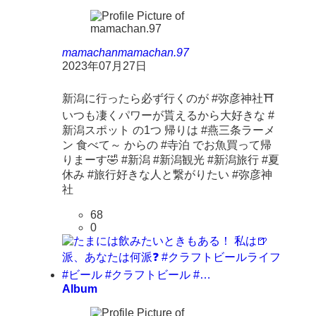
mamachan
mamachan.97
2023年07月27日
新潟に行ったら必ず行くのが #弥彦神社⛩
いつも凄くパワーが貰えるから大好きな #
新潟スポット の1つ 帰りは #燕三条ラーメ
ン 食べて～ からの #寺泊 でお魚買って帰
りまーす🤣 #新潟 #新潟観光 #新潟旅行 #夏
休み #旅行好きな人と繋がりたい #弥彦神
社
68
0
Album