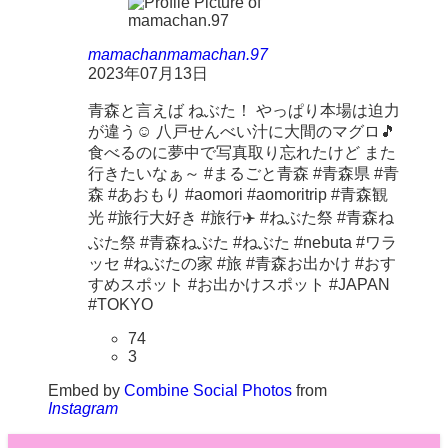
mamachan
mamachan.97
2023年07月13日
青森と言えば ねぶた！ やっぱり本場は迫力
が違う☺ 八戸せんべい汁に大間のマグロ🎵
食べるのに夢中で写真取り忘れたけど また
行きたいなぁ～ #まるごと青森 #青森県 #青
森 #あおもり #aomori #aomoritrip #青森観
光 #旅行大好き #旅行✈️ #ねぶた祭 #青森ね
ぶた祭 #青森ねぶた #ねぶた #nebuta #ワラ
ッセ #ねぶたの家 #旅 #青森お出かけ #おす
すめスポット #お出かけスポット #JAPAN
#TOKYO
74
3
Embed by
Combine Social Photos
from
Instagram