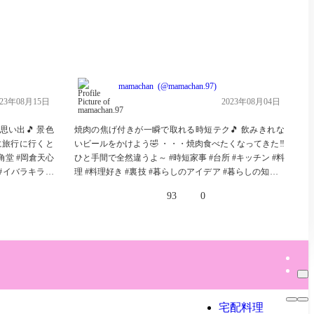
mamachan
mamachan.97
023年08月15日
2023年08月04日
い出🎵 景色
焼肉の焦げ付きが一瞬で取れる時短テク🎵 飲みきれな
チ
に旅行に行くと
いビールをかけよう🤣 ・・・焼肉食べたくなってきた‼
て
角堂 #岡倉天心
ひと手間で全然違うよ～ #時短家事 #台所 #キッチン #料

#イバラキライ
理 #料理好き #裏技 #暮らしのアイデア #暮らしの知恵 #
#
絶景好き #くまこ
夫婦生活 #便利グッズ大好き #便利な暮らし #時短料理 #
好
93
0
旧岡倉天心邸 #
時短レシピ #時短 #暮らしの知恵 #料理を楽しむ #焼肉 #
フ
スポット #絶景
焦げ付き
海岸 #japan
宅配料理