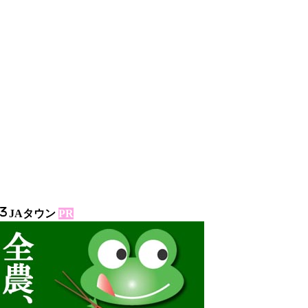
JAタウン
PR