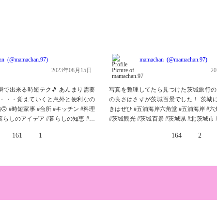
an
mamachan.97
mamachan
mamachan.97
2023年08月15日
2
で出来る時短テク🎵 あんまり需要
写真を整理してたら見つけた茨城旅行の思
 ・・・覚えていくと意外と便利なの
の良さはさすが茨城百景でした！ 茨城
 #時短家事 #台所 #キッチン #料理
きはぜひ #五浦海岸六角堂 #五浦海岸 #六
#暮らしのアイデア #暮らしの知恵 #夫
#茨城観光 #茨城百景 #茨城県 #北茨城市 
大好き #便利な暮らし #時短料理 #時
フ #いばめぐり #デジタルデトックス #
161
1
164
2
暮らしの知恵 #料理を楽しむ #しょうが
ろ絶景 #茨城 #茨城観光地 #茨城の魅力 #
五浦岬公園 #ドライブ旅 #ドライブ #絶景
ドライブ #関東の松島 #景勝地 #海が見たい #