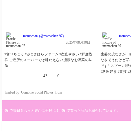
mamachan
mamachan.97
mamach
2025年08月30日
#食べちょく #みまきはらファーム #産直やさい #鮮度抜
生姜の皮むきが一瞬
群 ご近所のスーパーでは味わえない濃厚なお野菜の味
なさそうだけど🤣
😍
です‼ スプーン最強
#料理好き #裏技 
43
0
婦生活 #便利グッズ
短レシピ #時短 #
#生姜 #皮むき
Embed by
Combine Social Photos
from
宅配で毎日をもっと豊かに手軽に！宅配で買った商品を紹介しています。