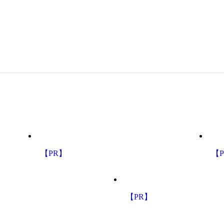
【PR】
【
【PR】