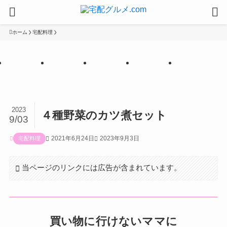
ホーム
宅配料理
【PR
【PR
【PR
【PR
【PR
】
】
】
】
】
2023
４種野菜のカツ煮セット
9/03
2021年6月24日
2023年9月3日
宅配料理
当ページのリンクには広告が含まれています。
買い物に行けないママに